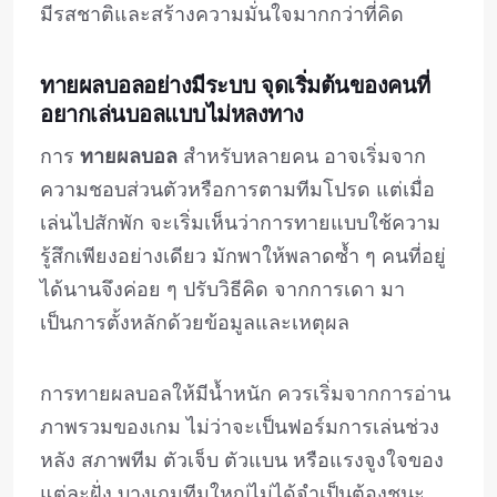
มีรสชาติและสร้างความมั่นใจมากกว่าที่คิด
ทายผลบอลอย่างมีระบบ จุดเริ่มต้นของคนที่
อยากเล่นบอลแบบไม่หลงทาง
การ
ทายผลบอล
สำหรับหลายคน อาจเริ่มจาก
ความชอบส่วนตัวหรือการตามทีมโปรด แต่เมื่อ
เล่นไปสักพัก จะเริ่มเห็นว่าการทายแบบใช้ความ
รู้สึกเพียงอย่างเดียว มักพาให้พลาดซ้ำ ๆ คนที่อยู่
ได้นานจึงค่อย ๆ ปรับวิธีคิด จากการเดา มา
เป็นการตั้งหลักด้วยข้อมูลและเหตุผล
การทายผลบอลให้มีน้ำหนัก ควรเริ่มจากการอ่าน
ภาพรวมของเกม ไม่ว่าจะเป็นฟอร์มการเล่นช่วง
หลัง สภาพทีม ตัวเจ็บ ตัวแบน หรือแรงจูงใจของ
แต่ละฝั่ง บางเกมทีมใหญ่ไม่ได้จำเป็นต้องชนะ