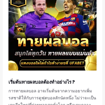
เริ่มต้นทายผลบอลต้องทำอย่างไร ?
การทายผลบอล อาจเริ่มต้นจากความอยากเพิ่ม
รสชาติให้กับการดูฟุตบอลสักนัดหนึ่ง ไม่ว่าจะเป็น
เกมลีกใหญ่ที่ถ่ายทอดสดทั่วโลก หรือเกมกลาง