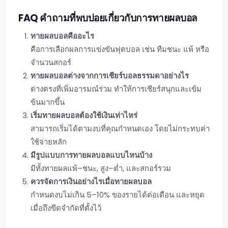
FAQ คำถามที่พบบ่อยเกี่ยวกับการทายผลบอล
ทายผลบอลคืออะไร
คือการเลือกผลการแข่งขันฟุตบอล เช่น ทีมชนะ แพ้ หรือ
จำนวนสกอร์
ทายผลบอลต่างจากการเชียร์บอลธรรมดาอย่างไร
ต่างตรงที่เพิ่มอารมณ์ร่วม ทำให้การเชียร์สนุกและเข้ม
ข้นมากขึ้น
เริ่มทายผลบอลต้องใช้เงินเท่าไหร่
สามารถเริ่มได้ตามงบที่คุณกำหนดเอง โดยไม่กระทบค่า
ใช้จ่ายหลัก
มีรูปแบบการทายผลบอลแบบไหนบ้าง
มีทั้งทายผลแพ้–ชนะ, สูง–ต่ำ, และสกอร์รวม
ควรจัดการเงินอย่างไรเมื่อทายผลบอล
กำหนดงบไม่เกิน 5–10% ของรายได้ต่อเดือน และหยุด
เมื่อถึงขีดจำกัดที่ตั้งไว้