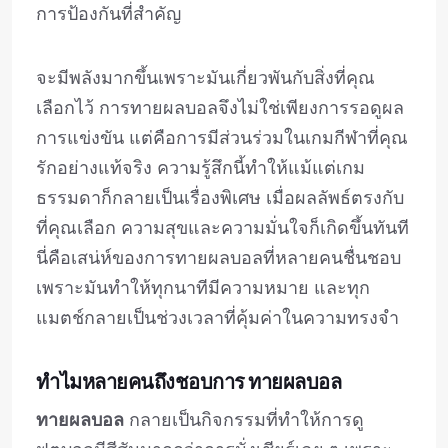
การป้องกันที่สำคัญ
จะมีพลังมากขึ้นเพราะมันเกี่ยวพันกับสิ่งที่คุณ
เลือกไว้ การทายผลบอลจึงไม่ใช่เพียงการรอดูผล
การแข่งขัน แต่คือการมีส่วนร่วมในเกมกีฬาที่คุณ
รักอย่างแท้จริง ความรู้สึกนี้ทำให้แม้แต่เกม
ธรรมดาก็กลายเป็นเรื่องพิเศษ เมื่อผลลัพธ์ตรงกับ
ที่คุณเลือก ความสุขและความมั่นใจก็เกิดขึ้นทันที
นี่คือเสน่ห์ของการทายผลบอลที่หลายคนชื่นชอบ
เพราะมันทำให้ทุกนาทีมีความหมาย และทุก
แมตช์กลายเป็นช่วงเวลาที่คุ้มค่าในความทรงจำ
ทำไมหลายคนถึงชอบการ ทายผลบอล
ทายผลบอล
กลายเป็นกิจกรรมที่ทำให้การดู