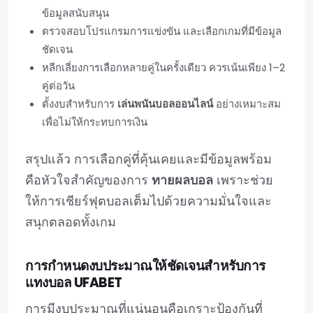
ข้อมูลสนับสนุน
ตรวจสอบโปรแกรมการแข่งขัน และเลือกเกมที่มีข้อมูล
ชัดเจน
หลีกเลี่ยงการเลือกหลายคู่ในครั้งเดียว ควรเน้นเพียง 1–2
คู่ต่อวัน
ตั้งงบสำหรับการ
เล่นพนันบอลออนไลน์
อย่างเหมาะสม
เพื่อไม่ให้กระทบการเงิน
สรุปแล้ว การเลือกคู่ที่คุ้นเคยและมีข้อมูลพร้อม
คือหัวใจสำคัญของการ
ทายผลบอล
เพราะช่วย
ให้การเชียร์ฟุตบอลเต็มไปด้วยความมั่นใจและ
สนุกตลอดทั้งเกม
การกำหนดงบประมาณให้ชัดเจนสำหรับการ
แทงบอล UFABET
การมีงบประมาณที่แน่นอนคือเกราะป้องกันที่