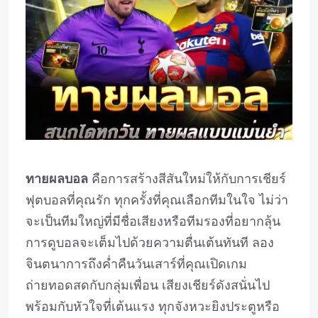
ทายผลบอล
คือการสร้างสีสันใหม่ให้กับการเชียร์
ฟุตบอลที่คุณรัก ทุกครั้งที่คุณเลือกทีมในใจ ไม่ว่า
จะเป็นทีมใหญ่ที่มีชื่อเสียงหรือทีมรองที่อยากลุ้น
การดูบอลจะเต็มไปด้วยความตื่นเต้นทันที ลอง
จินตนาการถึงค่ำคืนวันเสาร์ที่คุณเปิดเกม
ถ่ายทอดสดกับกลุ่มเพื่อน เสียงเชียร์ดังสนั่นไป
พร้อมกับหัวใจที่เต้นแรง ทุกจังหวะยิงประตูหรือ