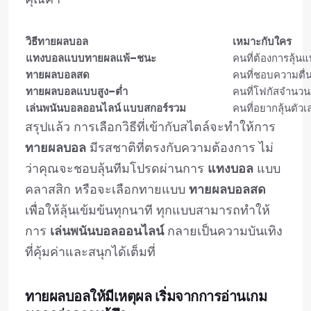
วิธีทายผลบอล
เหมาะกับใคร
แทงบอลแบบทายผลแพ้–ชนะ
คนที่ต้องการลุ้
ทายผลบอลสด
คนที่ชอบความตื่น
ทายผลบอลแบบสูง–ต่ำ
คนที่โฟกัสจำนว
เล่นพนันบอลออนไลน์ แบบสกอร์รวม
คนที่อยากลุ้นตัว
สรุปแล้ว การเลือกวิธีที่เข้ากับสไตล์จะทำให้การ
ทายผลบอล
มีรสชาติที่ตรงกับความต้องการ ไม่
ว่าคุณจะชอบลุ้นทีมโปรดผ่านการ
แทงบอล
แบบ
คลาสสิก หรือจะเลือกทายแบบ
ทายผลบอลสด
เพื่อให้ลุ้นเข้มข้นทุกนาที ทุกแบบสามารถทำให้
การ
เล่นพนันบอลออนไลน์
กลายเป็นความบันเทิง
ที่คุ้มค่าและสนุกได้เต็มที่
ทายผลบอลให้มีเหตุผล เริ่มจากการอ่านเกม