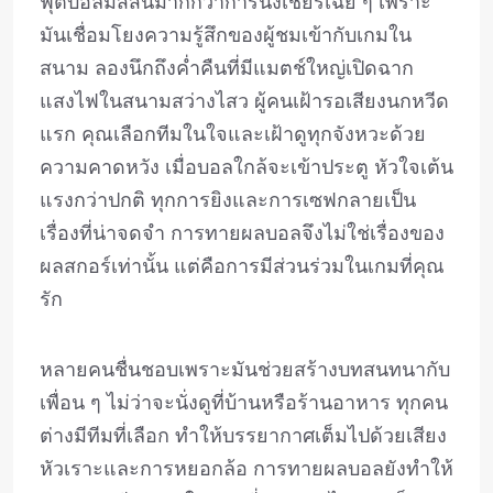
ฟุตบอลมีสีสันมากกว่าการนั่งเชียร์เฉย ๆ เพราะ
มันเชื่อมโยงความรู้สึกของผู้ชมเข้ากับเกมใน
สนาม ลองนึกถึงค่ำคืนที่มีแมตช์ใหญ่เปิดฉาก
แสงไฟในสนามสว่างไสว ผู้คนเฝ้ารอเสียงนกหวีด
แรก คุณเลือกทีมในใจและเฝ้าดูทุกจังหวะด้วย
ความคาดหวัง เมื่อบอลใกล้จะเข้าประตู หัวใจเต้น
แรงกว่าปกติ ทุกการยิงและการเซฟกลายเป็น
เรื่องที่น่าจดจำ การทายผลบอลจึงไม่ใช่เรื่องของ
ผลสกอร์เท่านั้น แต่คือการมีส่วนร่วมในเกมที่คุณ
รัก
หลายคนชื่นชอบเพราะมันช่วยสร้างบทสนทนากับ
เพื่อน ๆ ไม่ว่าจะนั่งดูที่บ้านหรือร้านอาหาร ทุกคน
ต่างมีทีมที่เลือก ทำให้บรรยากาศเต็มไปด้วยเสียง
หัวเราะและการหยอกล้อ การทายผลบอลยังทำให้