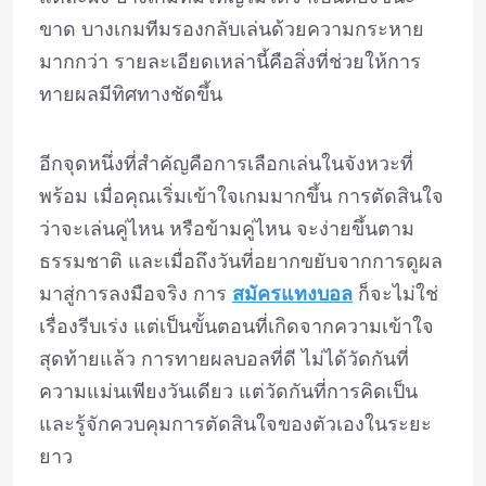
ขาด บางเกมทีมรองกลับเล่นด้วยความกระหาย
มากกว่า รายละเอียดเหล่านี้คือสิ่งที่ช่วยให้การ
ทายผลมีทิศทางชัดขึ้น
อีกจุดหนึ่งที่สำคัญคือการเลือกเล่นในจังหวะที่
พร้อม เมื่อคุณเริ่มเข้าใจเกมมากขึ้น การตัดสินใจ
ว่าจะเล่นคู่ไหน หรือข้ามคู่ไหน จะง่ายขึ้นตาม
ธรรมชาติ และเมื่อถึงวันที่อยากขยับจากการดูผล
มาสู่การลงมือจริง การ
สมัครแทงบอล
ก็จะไม่ใช่
เรื่องรีบเร่ง แต่เป็นขั้นตอนที่เกิดจากความเข้าใจ
สุดท้ายแล้ว การทายผลบอลที่ดี ไม่ได้วัดกันที่
ความแม่นเพียงวันเดียว แต่วัดกันที่การคิดเป็น
และรู้จักควบคุมการตัดสินใจของตัวเองในระยะ
ยาว