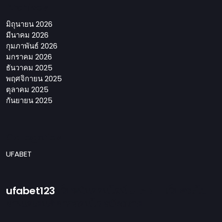
Archives
มิถุนายน 2026
มีนาคม 2026
กุมภาพันธ์ 2026
มกราคม 2026
ธันวาคม 2025
พฤศจิกายน 2025
ตุลาคม 2025
กันยายน 2025
Categories
UFABET
ufabet123
เว็บพนันออนไลน์ UFABET เว็บตรงไม่
ผ่านเอเย่นต์ ฝากถอนไว สมัครง่าย