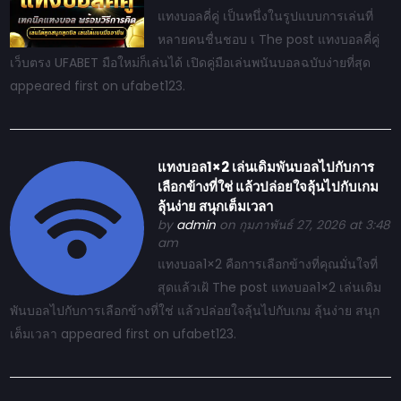
แทงบอลคี่คู่ เป็นหนึ่งในรูปแบบการเล่นที่
หลายคนชื่นชอบ เ The post แทงบอลคี่คู่
เว็บตรง UFABET มือใหม่ก็เล่นได้ เปิดคู่มือเล่นพนันบอลฉบับง่ายที่สุด
appeared first on ufabet123.
แทงบอล1×2 เล่นเดิมพันบอลไปกับการ
เลือกข้างที่ใช่ แล้วปล่อยใจลุ้นไปกับเกม
ลุ้นง่าย สนุกเต็มเวลา
by
admin
on กุมภาพันธ์ 27, 2026 at 3:48
am
แทงบอล1×2 คือการเลือกข้างที่คุณมั่นใจที่
สุดแล้วเฝ้ The post แทงบอล1×2 เล่นเดิม
พันบอลไปกับการเลือกข้างที่ใช่ แล้วปล่อยใจลุ้นไปกับเกม ลุ้นง่าย สนุก
เต็มเวลา appeared first on ufabet123.