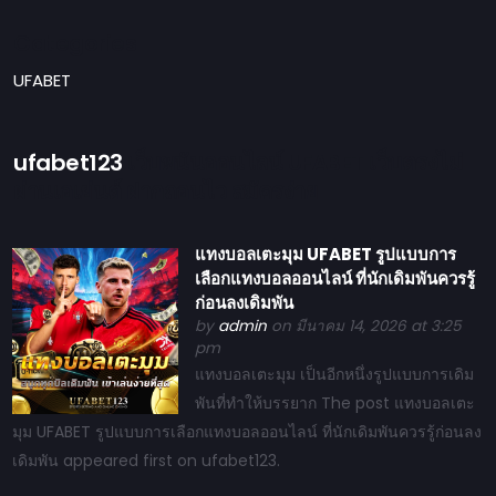
Categories
UFABET
ufabet123
เว็บพนันออนไลน์ UFABET เว็บตรงไม่
ผ่านเอเย่นต์ ฝากถอนไว สมัครง่าย
แทงบอลเตะมุม UFABET รูปแบบการ
เลือกแทงบอลออนไลน์ ที่นักเดิมพันควรรู้
ก่อนลงเดิมพัน
by
admin
on มีนาคม 14, 2026 at 3:25
pm
แทงบอลเตะมุม เป็นอีกหนึ่งรูปแบบการเดิม
พันที่ทำให้บรรยาก The post แทงบอลเตะ
มุม UFABET รูปแบบการเลือกแทงบอลออนไลน์ ที่นักเดิมพันควรรู้ก่อนลง
เดิมพัน appeared first on ufabet123.