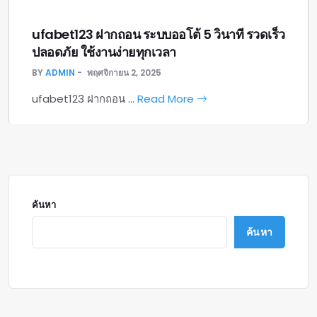
ufabet123 ฝากถอน ระบบออโต้ 5 วินาที รวดเร็ว
ปลอดภัย ใช้งานง่ายทุกเวลา
BY
ADMIN
พฤศจิกายน 2, 2025
ufabet123 ฝากถอน …
Read More
ค้นหา
ค้นหา