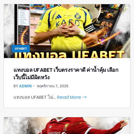
UFABET
แทงบอล UFABET เว็บตรงราคาดี ค่าน้ำคุ้ม เลือก
เว็บนี้ไม่มีผิดหวัง
BY
ADMIN
พฤศจิกายน 7, 2025
แทงบอล UFABET ไม่…
Read More