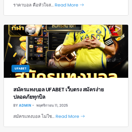
ราคาบอล คือหัวใจส…
Read More
UFABET
สมัครแทงบอล UFABET เว็บตรง สมัครง่าย
ปลอดภัยทุกบิล
BY
ADMIN
พฤศจิกายน 11, 2025
สมัครแทงบอล ไม่ใช…
Read More