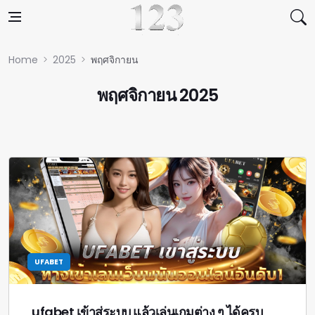
Skip to content
Home
2025
พฤศจิกายน
พฤศจิกายน 2025
UFABET
ufabet เข้าสู่ระบบ แล้วเล่นเกมต่าง ๆ ได้ครบ