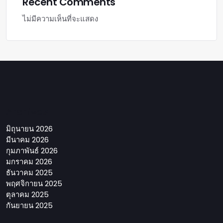
Recent Comments
ไม่มีความเห็นที่จะแสดง
Archives
มิถุนายน 2026
มีนาคม 2026
กุมภาพันธ์ 2026
มกราคม 2026
ธันวาคม 2025
พฤศจิกายน 2025
ตุลาคม 2025
กันยายน 2025