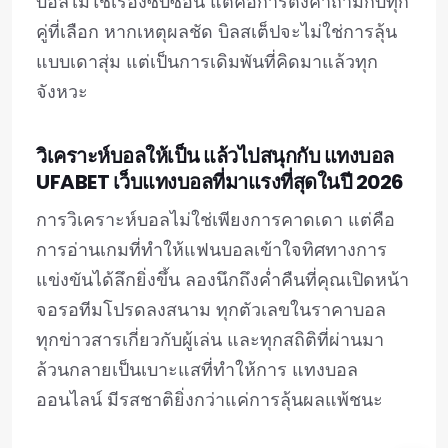
บอลไม่ใช่เรื่องซับซ้อน แต่คือการตั้งคำถามกับทุก
คู่ที่เลือก หากเหตุผลชัด บิลสเต็ปจะไม่ใช่การลุ้น
แบบเดาสุ่ม แต่เป็นการเดิมพันที่คิดมาแล้วทุก
จังหวะ
วิเคราะห์บอลให้เป็น แล้วไปสนุกกับ แทงบอล
UFABET เว็บแทงบอลที่มาแรงที่สุดในปี 2026
การวิเคราะห์บอลไม่ใช่เพียงการคาดเดา แต่คือ
การอ่านเกมที่ทำให้แฟนบอลเข้าใจทิศทางการ
แข่งขันได้ลึกยิ่งขึ้น ลองนึกถึงค่ำคืนที่คุณเปิดหน้า
จอรอทีมโปรดลงสนาม ทุกตัวเลขในราคาบอล
ทุกข่าวสารเกี่ยวกับผู้เล่น และทุกสถิติที่ผ่านมา
ล้วนกลายเป็นเบาะแสที่ทำให้การ แทงบอล
ออนไลน์ มีรสชาติยิ่งกว่าแค่การลุ้นผลแพ้ชนะ