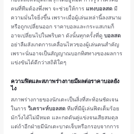
คนที่ทีมต้องพึ่งพา จะช่วยให้การ
แทงบอลสด
มี
ความมั่นใจยิ่งขึ้น เพราะเมื่อผู้เล่นเหล่านี้ลงสนาม
หรือถูกเปลี่ยนออก ราคาบอลและกระแสเกมก็
อาจเปลี่ยนไปในพริบตา
ดังนั้นทุกครั้งที่ดู
บอลสด
อย่าลืมสังเกตการเคลื่อนไหวของผู้เล่นคนสำคัญ
เพราะนั่นอาจเป็นสัญญาณบอกทิศทางของผลการ
แข่งขันได้ดีกว่าสถิติใดๆ
ความฟิตและสภาพร่างกายมีผลต่อราคาบอลยัง
ไง
สภาพร่างกายของนักเตะเป็นสิ่งที่สะท้อนชัดเจน
ในการ
วิเคราะห์บอลสด
ทีมที่มีผู้เล่นฟิตเต็มร้อย
มักวิ่งได้ไม่มีหมด และกดดันคู่แข่งจนเสียสมดุล
แต่ถ้าอีกฝ่ายมีนักเตะบาดเจ็บหรือกรอบจากการ