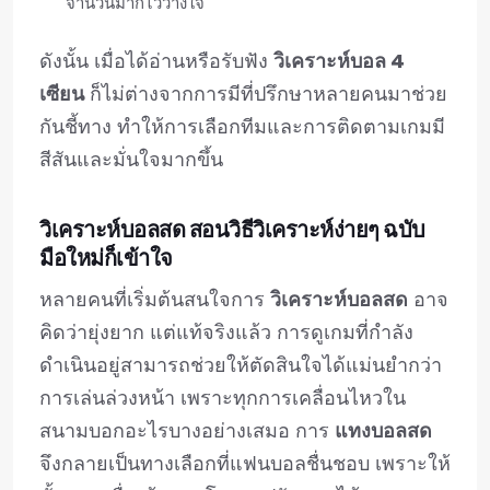
จำนวนมากไว้วางใจ
ดังนั้น เมื่อได้อ่านหรือรับฟัง
วิเคราะห์บอล 4
เซียน
ก็ไม่ต่างจากการมีที่ปรึกษาหลายคนมาช่วย
กันชี้ทาง ทำให้การเลือกทีมและการติดตามเกมมี
สีสันและมั่นใจมากขึ้น
วิเคราะห์บอลสด สอนวิธีวิเคราะห์ง่ายๆ ฉบับ
มือใหม่ก็เข้าใจ
หลายคนที่เริ่มต้นสนใจการ
วิเคราะห์บอลสด
อาจ
คิดว่ายุ่งยาก แต่แท้จริงแล้ว การดูเกมที่กำลัง
ดำเนินอยู่สามารถช่วยให้ตัดสินใจได้แม่นยำกว่า
การเล่นล่วงหน้า เพราะทุกการเคลื่อนไหวใน
สนามบอกอะไรบางอย่างเสมอ การ
แทงบอลสด
จึงกลายเป็นทางเลือกที่แฟนบอลชื่นชอบ เพราะให้