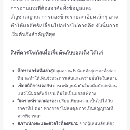
การอ่านเกมที่ต้องอาศัยทั้งข้อมูลและ
สัญชาตญาณ การมองข้ามรายละเอียดเล็กๆ อาจ
ทำให้ผลลัพธ์เปลี่ยนไปอย่างไม่คาดคิด ดังนั้นการ
เริ่มต้นจึงสำคัญที่สุด
สิ่งที่ควรโฟกัสเมื่อเริ่มต้นกับบอลเต็ง ได้แก่
ศึกษาฟอร์มทีมล่าสุด
ดูผลงาน 5 นัดหลังสุดของทั้งสอง
ทีม จะทำให้เห็นจังหวะการเล่นและความมั่นใจในสนาม
เช็กสถิติการเจอกัน
การเผชิญหน้ากันในอดีตมักสะท้อน
แนวโน้มผลลัพธ์ เช่น ทีมใดเป็นบอลแพ้ทาง
วิเคราะห์ราคาต่อรอง
เปรียบเทียบความเป็นไปได้กับ
ราคาที่เปิดมา หากราคาไม่สมดุล อาจเป็นสัญญาณที่
ควรพิจารณา
สภาพนักเตะและตัวจริงที่ลงสนาม
ขาดผู้เล่นหลักเพียง