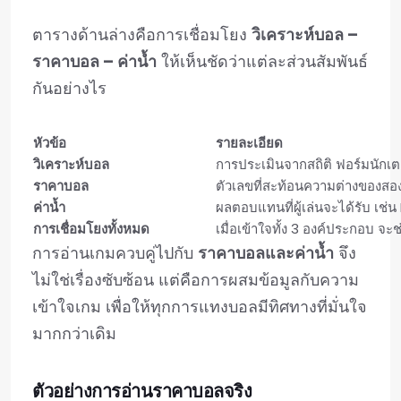
ตารางด้านล่างคือการเชื่อมโยง
วิเคราะห์บอล –
ราคาบอล – ค่าน้ำ
ให้เห็นชัดว่าแต่ละส่วนสัมพันธ์
กันอย่างไร
หัวข้อ
รายละเอียด
วิเคราะห์บอล
การประเมินจากสถิติ ฟอร์มนักเ
ราคาบอล
ตัวเลขที่สะท้อนความต่างของสองที
ค่าน้ำ
ผลตอบแทนที่ผู้เล่นจะได้รับ เช่
การเชื่อมโยงทั้งหมด
เมื่อเข้าใจทั้ง 3 องค์ประกอบ จะ
การอ่านเกมควบคู่ไปกับ
ราคาบอลและค่าน้ำ
จึง
ไม่ใช่เรื่องซับซ้อน แต่คือการผสมข้อมูลกับความ
เข้าใจเกม เพื่อให้ทุกการแทงบอลมีทิศทางที่มั่นใจ
มากกว่าเดิม
ตัวอย่างการอ่านราคาบอลจริง