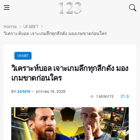
Skip to content
Home
UFABET
วิเคราะห์บอล เจาะเกมลึกทุกลีกดัง มองเกมขาดก่อนใคร
UFABET
วิเคราะห์บอล เจาะเกมลึกทุกลีกดัง มอง
เกมขาดก่อนใคร
BY
ADMIN
มกราคม 19, 2026
1 MINUTE
0