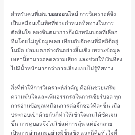
สำหรับคนที่เล่น
บอลออนไลน์
การวิเคราะห์จึง
เป็นเสมือนเข็มทิศที่ช่วยกำหนดทิศทางในการ
ตัดสินใจ ลองจินตนาการถึงนักพนันบอลที่เลือก
ทีมโดยไม่ดูข้อมูลเลย เทียบกับอีกคนที่มีสถิติอยู่
ในมือ ย่อมแตกต่างกันอย่างสิ้นเชิง เพราะข้อมูล
เหล่านี้สามารถลดความเสี่ยง และช่วยให้เงินที่ลง
ไปมีน้ำหนักมากกว่าการเสี่ยงแบบไม่รู้ทิศทาง
สิ่งที่ทำให้การวิเคราะห์สำคัญ คือมันช่วยเสริม
ความมั่นใจและเพิ่มอรรถรสในการเชียร์บอล ทุก
การอ่านข้อมูลเหมือนการต่อจิ๊กซอว์ทีละชิ้น เมื่อ
ประกอบเข้าด้วยกันก็ทำให้เข้าใจเกมได้ชัดเจน
ขึ้น การดูบอลจึงไม่ใช่แค่การลุ้น แต่ยังกลาย
เป็นการอ่านเกมอย่างมีชั้นเชิง และนี่คือหัวใจที่