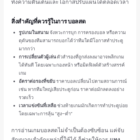
ทั้งความตื่นเต้นและโอกาสปรับแผนได้ตลอดเวลา
สิ่งสำคัญที่ควรรู้ในการ บอลสด
รูปเกมในสนาม
จังหวะการบุก การครองบอล หรือความ
ดุดันของทีมสามารถบอกได้ว่าทีมใดมีโอกาสทำประตู
มากกว่า
การเปลี่ยนตัวผู้เล่น
ตัวสำรองที่ถูกส่งลงมาอาจพลิกเกม
ได้ทันที โดยเฉพาะกองหน้า หรือมิดฟิลด์ตัวสร้างสรรค์
เกม
อัตราต่อรองที่ขยับ
ราคาบอลเปลี่ยนไปตามสถานการณ์
เช่น หากทีมใหญ่เสียประตูก่อน ราคาต่อมักลดลงอย่าง
รวดเร็ว
เวลาแข่งขันที่เหลือ
ช่วงท้ายเกมมักเกิดการทำประตูบ่อย
โดยเฉพาะการลุ้น “สูง–ต่ำ”
การอ่านเกมบอลสดไม่จำเป็นต้องซับซ้อน แค่จับ
สัญญาณสำคัญเหล่านี้ให้ได้ ก็ช่วยให้การ
แทง