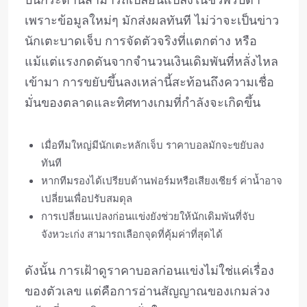
เพราะข้อมูลใหม่ๆ มักส่งผลทันที ไม่ว่าจะเป็นข่าว
นักเตะบาดเจ็บ การจัดตัวจริงที่แตกต่าง หรือ
แม้แต่แรงกดดันจากจำนวนเงินเดิมพันที่หลั่งไหล
เข้ามา การขยับขึ้นลงเหล่านี้สะท้อนถึงความเชื่อ
มั่นของตลาดและทิศทางเกมที่กำลังจะเกิดขึ้น
เมื่อทีมใหญ่มีนักเตะหลักเจ็บ ราคาบอลมักจะขยับลง
ทันที
หากทีมรองได้เปรียบด้านฟอร์มหรือเสียงเชียร์ ค่าน้ำอาจ
เปลี่ยนเพื่อปรับสมดุล
การเปลี่ยนแปลงก่อนแข่งยังช่วยให้นักเดิมพันที่จับ
จังหวะเก่ง สามารถเลือกจุดที่คุ้มค่าที่สุดได้
ดังนั้น การเฝ้าดูราคาบอลก่อนแข่งไม่ใช่แค่เรื่อง
ของตัวเลข แต่คือการอ่านสัญญาณของเกมล่วง