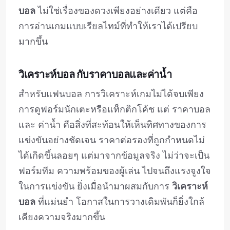
บอล
ไม่ใช่เรื่องของดวงเพียงอย่างเดียว แต่คือ
การอ่านเกมแบบเรียลไทม์ที่ทำให้เราได้เปรียบ
มากขึ้น
วิเคราะห์บอล กับราคาบอลและค่าน้ำ
สำหรับแฟนบอล การวิเคราะห์เกมไม่ได้จบเพียง
การดูฟอร์มนักเตะหรือแท็กติกโค้ช แต่ ราคาบอล
และ ค่าน้ำ คือสิ่งที่สะท้อนให้เห็นทิศทางของการ
แข่งขันอย่างชัดเจน ราคาต่อรองที่ถูกกำหนดไม่
ได้เกิดขึ้นลอยๆ แต่มาจากข้อมูลจริง ไม่ว่าจะเป็น
ฟอร์มทีม ความพร้อมของผู้เล่น ไปจนถึงแรงจูงใจ
ในการแข่งขัน ยิ่งเมื่อนำมาผสมกับการ
วิเคราะห์
บอล
ที่แม่นยำ โอกาสในการวางเดิมพันก็ยิ่งใกล้
เคียงความจริงมากขึ้น