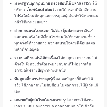
มาตรฐานถูกกฎหมาย ตรวจสอบได้
UFABET123 ให้
บริการ
เว็บพนันufabet
ภายใต้กรอบที่ชัด มีความ
โปร่งใสด้านข้อมูลและการดูแลผู้เล่น ทำให้หลายคน
กล้าใช้งานระยะยาว
ฝากถอนตรงไปตรงมา ไม่ต้องลุ้นปลายทาง
เงินเข้า
ออกตามจริง ไม่มีเงื่อนไขซ่อน ไม่ต้องทักถามซ้ำ ๆ
ทุกครั้งที่ทำรายการ ความสบายใจตรงนี้คือเหตุผล
หลักที่คนอยู่ต่อ
ระบบเสถียร เล่นได้ต่อเนื่อง
ไม่สะดุดระหว่างเกม ไม่
ค้างในจังหวะสำคัญ เหมาะกับคนที่ไม่อยากเสีย
อารมณ์เพราะปัญหาทางเทคนิค
ทีมดูแลสื่อสารง่าย คุยรู้เรื่อง
เจอปัญหาก็ติดต่อได้
จริง ใช้ภาษาคน ไม่ซับซ้อน ไม่ผลักภาระให้ผู้เล่นแก้
เอง
เหมาะกับผู้เล่นไทยโดยเฉพาะ
รูปแบบการใช้งาน
เวลา ระบบ และการดูแล ถูกออกแบบมาให้เข้ากับ