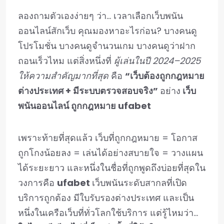
ลองถามตัวเองง่ายๆ ว่า…
เวลาเลือกเว็บพนัน
ออนไลน์สักเว็บ คุณมองหาอะไรก่อน?
บางคนดู
โปรโมชั่น บางคนดูจำนวนเกม บางคนดูว่าฝาก
ถอนเร็วไหม
แต่สิ่งหนึ่งที่
ผู้เล่นในปี 2024–2025
ให้ความสำคัญมากที่สุด
คือ
“เว็บต้องถูกกฎหมาย
ต่างประเทศ + มีระบบตรวจสอบจริง”
อย่าง
เว็บ
พนันออนไลน์ ถูกกฎหมาย ufabet
เพราะท้ายที่สุดแล้ว
เว็บที่ถูกกฎหมาย = โอกาส
ถูกโกงน้อยลง = เล่นได้อย่างสบายใจ = วางแผน
ได้ระยะยาว
และหนึ่งในชื่อที่ถูกพูดถึงบ่อยที่สุดใน
วงการคือ
ufabet
เว็บพนันระดับสากลที่เปิด
บริการถูกต้อง มีใบรับรองต่างประเทศ และเป็น
หนึ่งในเครือเว็บที่ทั่วโลกใช้บริการ
แต่รู้ไหมว่า…