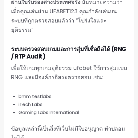
ผ่านใบรับรองต่างประเทศจริง
นั่นหมายความว่า
เมื่อคุณเล่นผ่าน UFABET123 คุณกำลังเล่นบน
ระบบที่ถูกตรวจสอบแล้วว่า “โปร่งใสและ
ยุติธรรม”
ระบบตรวจสอบเกมและการสุ่มที่เชื่อถือได้ (RNG
/ RTP Audit)
เพื่อให้เกมทุกเกมยุติธรรม ufabet ใช้การสุ่มแบบ
RNG และมีองค์กรอิสระตรวจสอบ เช่น:
bmm testlabs
iTech Labs
Gaming Labs International
ข้อมูลเหล่านี้เป็นสิ่งที่เว็บไม่มีใบอนุญาต ทำปลอม
ไม่ได้