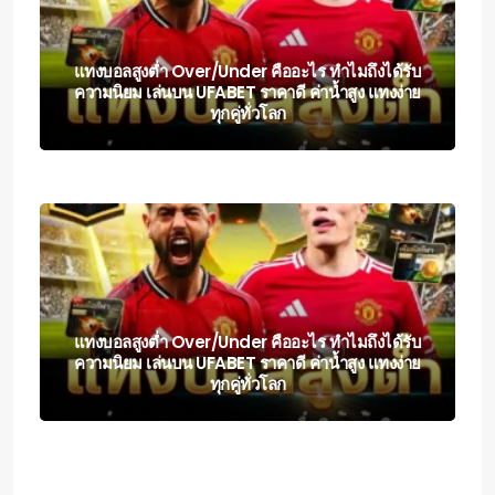
แทงบอลสูงต่ำ Over/Under คืออะไร ทำไมถึงได้รับ
ความนิยม เล่นบน UFABET ราคาดี ค่าน้ำสูง แทงง่าย
ทุกคู่ทั่วโลก
แทงบอลสูงต่ำ Over/Under คืออะไร ทำไมถึงได้รับ
ความนิยม เล่นบน UFABET ราคาดี ค่าน้ำสูง แทงง่าย
ทุกคู่ทั่วโลก