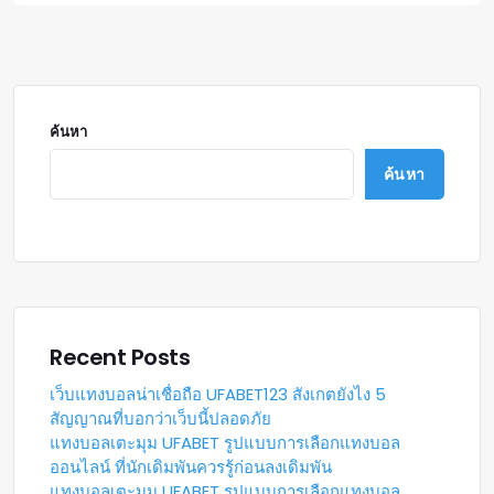
ค้นหา
ค้นหา
Recent Posts
เว็บแทงบอลน่าเชื่อถือ UFABET123 สังเกตยังไง 5
สัญญาณที่บอกว่าเว็บนี้ปลอดภัย
แทงบอลเตะมุม UFABET รูปแบบการเลือกแทงบอล
ออนไลน์ ที่นักเดิมพันควรรู้ก่อนลงเดิมพัน
แทงบอลเตะมุม UFABET รูปแบบการเลือกแทงบอล