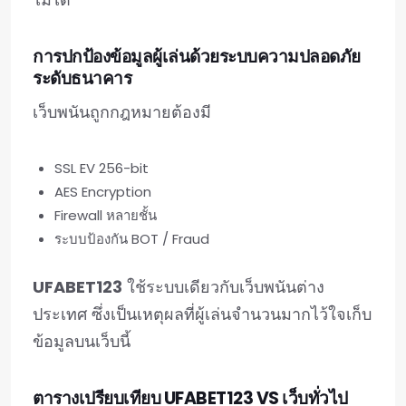
การปกป้องข้อมูลผู้เล่นด้วยระบบความปลอดภัย
ระดับธนาคาร
เว็บพนันถูกกฎหมายต้องมี
SSL EV 256-bit
AES Encryption
Firewall หลายชั้น
ระบบป้องกัน BOT / Fraud
UFABET123
ใช้ระบบเดียวกับเว็บพนันต่าง
ประเทศ
ซึ่งเป็นเหตุผลที่ผู้เล่นจำนวนมากไว้ใจเก็บ
ข้อมูลบนเว็บนี้
ตารางเปรียบเทียบ UFABET123 VS เว็บทั่วไป