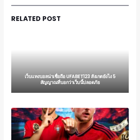
RELATED POST
เว็บแทงบอลน่าเชื่อถือ UFABET123 สังเกตยังไง 5
สัญญาณที่บอกว่าเว็บนี้ปลอดภัย