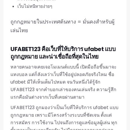
เว็บไม่หนีหายง่ายๆ
ถูกกฎหมายในประเทศต้นทาง = มั่นคงสำหรับผู้
เล่นไทย
UFABET123 คือเว็บที่ให้บริการ ufabet แบบ
ถูกกฎหมาย และน่าเชื่อถือที่สุดในไทย
หลายคนอาจเคยเจอโมเมนต์แบบนี้ เปิดมือถือขึ้นมาจะ
แทงบอล แต่ก็ลังเลว่าเว็บที่ใช้อยู่ปลอดภัยจริงไหม ชื่อ
ufabet มีให้เห็นเต็มไปหมด จนวันหนึ่งได้รู้จัก
UFABET123 จากคำบอกเล่าของคนเล่นจริง ความรู้สึก
แรกคือมันต่างจากเว็บที่เคยผ่านตามา
UFABET123 ถูกมองว่าเป็นเว็บที่ให้บริการ ufabet แบบ
ถูกกฎหมาย เพราะมีโครงสร้างระบบที่ชัดเจน ตั้งแต่
การสมัคร การใช้งาน ไปจนถึงการดูแลข้อมูลผู้เล่น ทุก