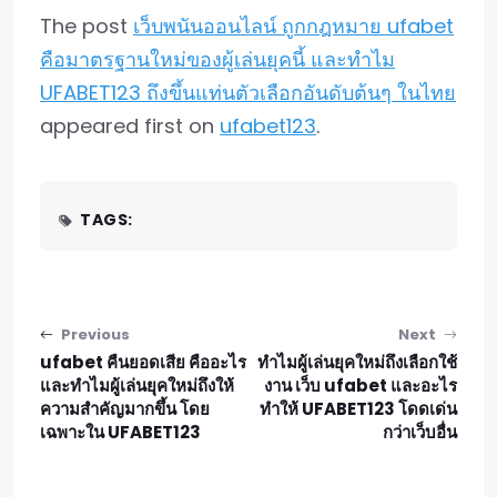
The post
เว็บพนันออนไลน์ ถูกกฎหมาย ufabet
คือมาตรฐานใหม่ของผู้เล่นยุคนี้ และทำไม
UFABET123 ถึงขึ้นแท่นตัวเลือกอันดับต้นๆ ในไทย
appeared first on
ufabet123
.
TAGS:
แนะแนวเรื่อง
Previous
Next
ufabet คืนยอดเสีย คืออะไร
ทำไมผู้เล่นยุคใหม่ถึงเลือกใช้
และทำไมผู้เล่นยุคใหม่ถึงให้
งาน เว็บ ufabet และอะไร
ความสำคัญมากขึ้น โดย
ทำให้ UFABET123 โดดเด่น
เฉพาะใน UFABET123
กว่าเว็บอื่น