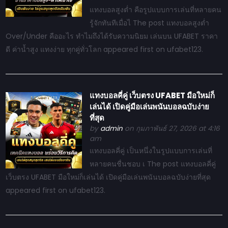
แทงบอลสูงต่ำ คือรูปแบบการเล่นที่หลายคน
รู้จักทันทีเมื่อไ The post แทงบอลสูงต่ำ
Over/Under คืออะไร ทำไมถึงได้รับความนิยม เล่นบน UFABET ราคา
ดี ค่าน้ำสูง แทงง่าย ทุกคู่ทั่วโลก appeared first on ufabet123.
แทงบอลคี่คู่ เว็บตรง UFABET มือใหม่ก็
เล่นได้ เปิดคู่มือเล่นพนันบอลฉบับง่าย
ที่สุด
by
admin
on กุมภาพันธ์ 27, 2026 at 4:16
am
แทงบอลคี่คู่ เป็นหนึ่งในรูปแบบการเล่นที่
หลายคนชื่นชอบ เ The post แทงบอลคี่คู่
เว็บตรง UFABET มือใหม่ก็เล่นได้ เปิดคู่มือเล่นพนันบอลฉบับง่ายที่สุด
appeared first on ufabet123.