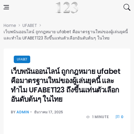
Skip to content
Home
UFABET
เว็บพนันออนไลน์ ถูกกฎหมาย ufabet คือมาตรฐานใหม่ของผู้เล่นยุคนี้
และทำไม UFABET123 ถึงขึ้นแท่นตัวเลือกอันดับต้นๆ ในไทย
UFABET
เว็บพนันออนไลน์ ถูกกฎหมาย ufabet
คือมาตรฐานใหม่ของผู้เล่นยุคนี้ และ
ทำไม UFABET123 ถึงขึ้นแท่นตัวเลือก
อันดับต้นๆ ในไทย
BY
ADMIN
ธันวาคม 17, 2025
1 MINUTE
0