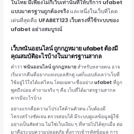
ในไทย มีเพียงไม่กี่เว็บเท่านั้นที่ให้บริการ ufabet
แบบมาตรฐานถูกต้องจริง
และหนึ่งในเว็บที่โดด
เด่นที่สุดคือ
UFABET123 เว็บตรงที่ใช้ระบบของ
ufabet อย่างสมบูรณ์
เว็บพนันออนไลน์ ถูกกฎหมาย ufabet ต้องมี
คุณสมบัติอะไรบ้างในมาตรฐานสากล
คำว่า
พนันออนไลน์ ถูกกฎหมาย
สำหรับหลายคน อาจ
เริ่มจากคืนที่อยากแทงบอลสักคู่ แต่ก็แอบลังเลว่าเว็บที่
ใช้อยู่ไว้ใจได้แค่ไหน โดยเฉพาะชื่ออย่าง
ufabet
ที่ถูก
พูดถึงบ่อย คำถามจริง ๆ คือ เว็บที่ได้มาตรฐานสากล
ควรมีอะไรบ้าง
อย่างแรกคือความโปร่งใสด้านตัวตน เว็บต้องมี
โครงสร้างชัดเจน ตรวจสอบได้ มีระบบดูแลข้อมูลผู้ใช้
อย่างเป็นสัดส่วน ไม่ใช่เว็บเงียบ ๆ ที่หายไปได้ทุกเมื่อ ต่อ
มาคือระบบความปลอดภัย ทั้งการเข้ารหัสข้อมูล การ