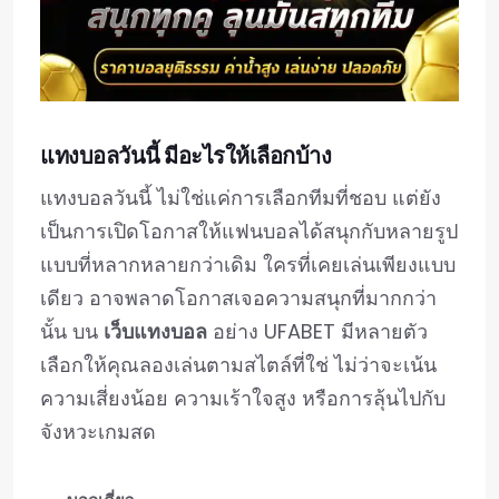
แทงบอลวันนี้ มีอะไรให้เลือกบ้าง
แทงบอลวันนี้ ไม่ใช่แค่การเลือกทีมที่ชอบ แต่ยัง
เป็นการเปิดโอกาสให้แฟนบอลได้สนุกกับหลายรูป
แบบที่หลากหลายกว่าเดิม ใครที่เคยเล่นเพียงแบบ
เดียว อาจพลาดโอกาสเจอความสนุกที่มากกว่า
นั้น บน
เว็บแทงบอล
อย่าง UFABET มีหลายตัว
เลือกให้คุณลองเล่นตามสไตล์ที่ใช่ ไม่ว่าจะเน้น
ความเสี่ยงน้อย ความเร้าใจสูง หรือการลุ้นไปกับ
จังหวะเกมสด