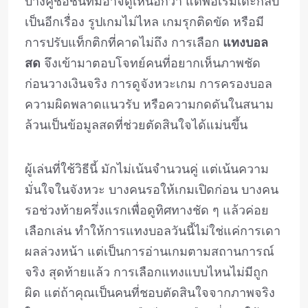
บางคู่ชื่อชั้นทีมอาจดูเหนือกว่า แต่พอเริ่มเตะกลับ
เป็นอีกเรื่อง รูปเกมไม่ไหล เกมรุกติดขัด หรือมี
การปรับแท็กติกที่คาดไม่ถึง การเลือก
แทงบอล
สด
จึงเข้ามาตอบโจทย์คนที่อยากเห็นภาพชัด
ก่อนวางเงินจริง การดูจังหวะเกม การครองบอล
ความผิดพลาดแนวรับ หรือความกดดันในสนาม
ล้วนเป็นข้อมูลสดที่ช่วยตัดสินใจได้แม่นขึ้น
ผู้เล่นที่ใช้วิธีนี้ มักไม่เน้นจำนวนคู่ แต่เน้นความ
มั่นใจในจังหวะ บางคนรอให้เกมเปิดก่อน บางคน
รอช่วงท้ายครึ่งแรกเพื่อดูทิศทางชัด ๆ แล้วค่อย
เลือกเล่น ทำให้การแทงบอลวันนี้ไม่ใช่แค่การเดา
ผลล่วงหน้า แต่เป็นการอ่านเกมตามสถานการณ์
จริง สุดท้ายแล้ว การเลือกแทงแบบไหนไม่มีถูก
ผิด แต่ถ้าคุณเป็นคนที่ชอบตัดสินใจจากภาพจริง