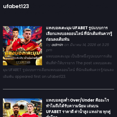
ufabet123
เว็บพนันออนไลน์ UFABET เว็บตรงไม่
ผ่านเอเย่นต์ ฝากถอนไว สมัครง่าย
แทงบอลเตะมุม UFABET รูปแบบการ
เลือกแทงบอลออนไลน์ ที่นักเดิมพันควรรู้
ก่อนลงเดิมพัน
by
admin
on มีนาคม 14, 2026 at 3:25
pm
แทงบอลเตะมุม เป็นอีกหนึ่งรูปแบบการเดิม
พันที่ทำให้บรรยาก The post แทงบอลเตะ
มุม UFABET รูปแบบการเลือกแทงบอลออนไลน์ ที่นักเดิมพันควรรู้ก่อนลง
เดิมพัน appeared first on ufabet123.
แทงบอลสูงต่ำ Over/Under คืออะไร
ทำไมถึงได้รับความนิยม เล่นบน
UFABET ราคาดี ค่าน้ำสูง แทงง่าย ทุกคู่