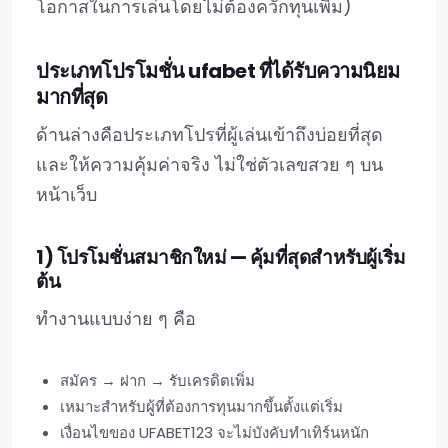
โอกาสในการเล่นโดยไม่ต้องควักทุนเพิ่ม)
ประเภทโปรโมชั่น ufabet ที่ได้รับความนิยม
มากที่สุด
ด้านล่างคือประเภทโปรที่ผู้เล่นเข้าถึงบ่อยที่สุด
และให้ความคุ้มค่าจริง ไม่ใช่ตัวเลขสวย ๆ บน
หน้าเว็บ
1) โปรโมชั่นสมาชิกใหม่ — คุ้มที่สุดสำหรับผู้เริ่ม
ต้น
ทำงานแบบง่าย ๆ คือ
สมัคร → ฝาก → รับเครดิตเพิ่ม
เหมาะสำหรับผู้ที่ต้องการทุนมากขึ้นตั้งแต่เริ่ม
เงื่อนไขของ UFABET123 จะไม่บังคับทำเทิร์นหนัก