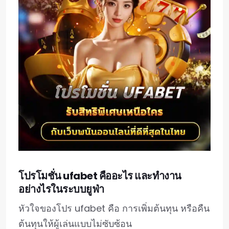
โปรโมชั่น ufabet คืออะไร และทำงาน
อย่างไรในระบบยูฟ่า
หัวใจของโปร ufabet คือ การเพิ่มต้นทุน หรือคืน
ต้นทุนให้ผู้เล่นแบบไม่ซับซ้อน