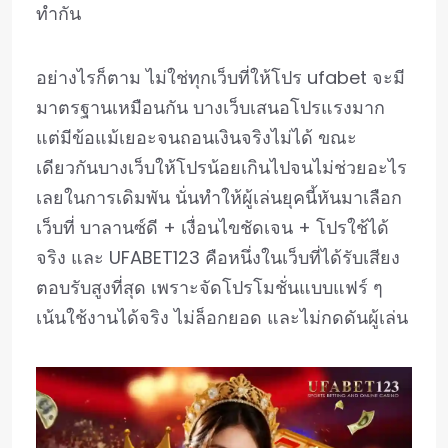
ทำกัน
อย่างไรก็ตาม ไม่ใช่ทุกเว็บที่ให้โปร ufabet จะมี
มาตรฐานเหมือนกัน บางเว็บเสนอโปรแรงมาก
แต่มีข้อแม้เยอะจนถอนเงินจริงไม่ได้ ขณะ
เดียวกันบางเว็บให้โปรน้อยเกินไปจนไม่ช่วยอะไร
เลยในการเดิมพัน นั่นทำให้ผู้เล่นยุคนี้หันมาเลือก
เว็บที่ บาลานซ์ดี + เงื่อนไขชัดเจน + โปรใช้ได้
จริง และ UFABET123 คือหนึ่งในเว็บที่ได้รับเสียง
ตอบรับสูงที่สุด เพราะจัดโปรโมชั่นแบบแฟร์ ๆ
เน้นใช้งานได้จริง ไม่ล็อกยอด และไม่กดดันผู้เล่น