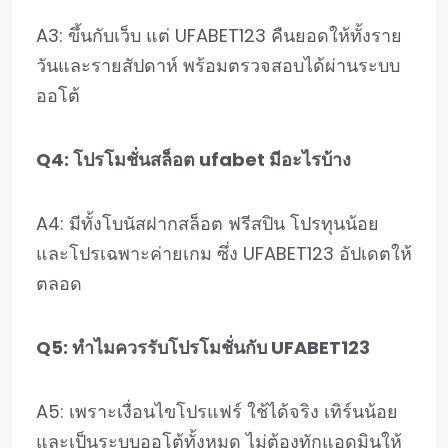
A3: ขึ้นกับเว็บ แต่ UFABET123 คืนยอดให้ทั้งราย
วันและรายสัปดาห์ พร้อมตรวจสอบได้ผ่านระบบ
ออโต้
Q4: โปรโมชั่นสล็อต ufabet มีอะไรบ้าง
A4: มีทั้งโบนัสฝากสล็อต ฟรีสปิน โปรทุนน้อย
และโปรเฉพาะค่ายเกม ซึ่ง UFABET123 อัปเดตให้
ตลอด
Q5: ทำไมควรรับโปรโมชั่นกับ UFABET123
A5: เพราะเงื่อนไขโปรแฟร์ ใช้ได้จริง เทิร์นน้อย
และเป็นระบบออโต้ทั้งหมด ไม่ต้องทักแอดมินให้