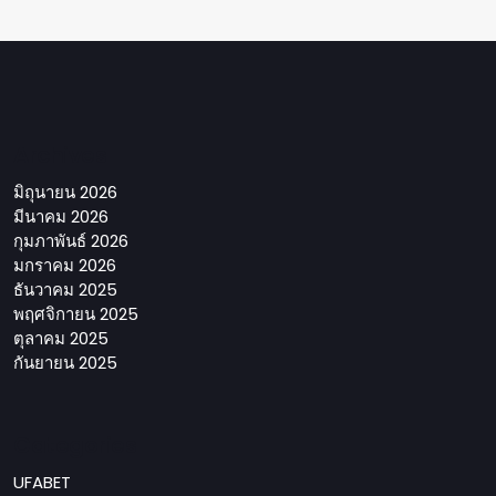
Archives
มิถุนายน 2026
มีนาคม 2026
กุมภาพันธ์ 2026
มกราคม 2026
ธันวาคม 2025
พฤศจิกายน 2025
ตุลาคม 2025
กันยายน 2025
Categories
UFABET