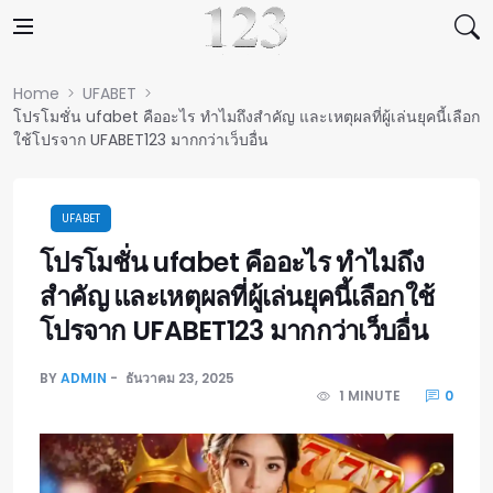
Skip to content
Home
UFABET
โปรโมชั่น ufabet คืออะไร ทำไมถึงสำคัญ และเหตุผลที่ผู้เล่นยุคนี้เลือก
ใช้โปรจาก UFABET123 มากกว่าเว็บอื่น
UFABET
โปรโมชั่น ufabet คืออะไร ทำไมถึง
สำคัญ และเหตุผลที่ผู้เล่นยุคนี้เลือกใช้
โปรจาก UFABET123 มากกว่าเว็บอื่น
BY
ADMIN
ธันวาคม 23, 2025
1 MINUTE
0