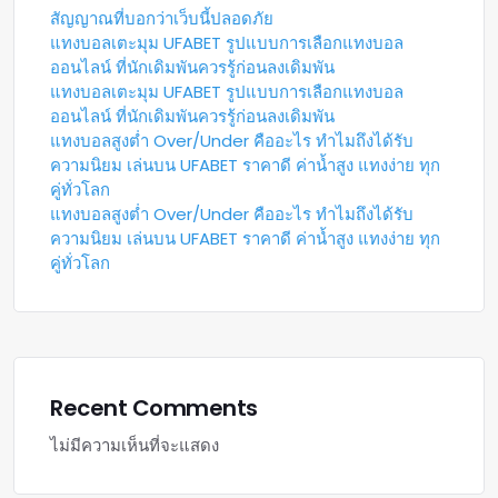
สัญญาณที่บอกว่าเว็บนี้ปลอดภัย
แทงบอลเตะมุม UFABET รูปแบบการเลือกแทงบอล
ออนไลน์ ที่นักเดิมพันควรรู้ก่อนลงเดิมพัน
แทงบอลเตะมุม UFABET รูปแบบการเลือกแทงบอล
ออนไลน์ ที่นักเดิมพันควรรู้ก่อนลงเดิมพัน
แทงบอลสูงต่ำ Over/Under คืออะไร ทำไมถึงได้รับ
ความนิยม เล่นบน UFABET ราคาดี ค่าน้ำสูง แทงง่าย ทุก
คู่ทั่วโลก
แทงบอลสูงต่ำ Over/Under คืออะไร ทำไมถึงได้รับ
ความนิยม เล่นบน UFABET ราคาดี ค่าน้ำสูง แทงง่าย ทุก
คู่ทั่วโลก
Recent Comments
ไม่มีความเห็นที่จะแสดง