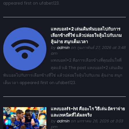
appeared first on ufabet123.
แทงบอล1×2 เล่นเดิมพันบอลไปกับการ
เลือกข้างที่ใช่ แล้วปล่อยใจลุ้นไปกับเกม
ลุ้นง่าย สนุกเต็มเวลา
by
admin
on กุมภาพันธ์ 27, 2026 at 3:48
am
แทงบอล1×2 คือการเลือกข้างที่คุณมั่นใจที่
สุดแล้วเฝ้ The post แทงบอล1×2 เล่นเดิม
พันบอลไปกับการเลือกข้างที่ใช่ แล้วปล่อยใจลุ้นไปกับเกม ลุ้นง่าย สนุก
เต็มเวลา appeared first on ufabet123.
แทงบอลft-ht คืออะไร วิธีเล่น อัตราจ่าย
และเทคนิคที่ได้ผลจริง
by
admin
on มกราคม 26, 2026 at 3:03
pm