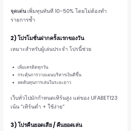
จุดเด่น
เพิ่มทุนทันที 10–50% โดยไม่ต้องทำ
รายการซ้ำ
2) โปรโมชั่นฝากครั้งแรกของวัน
เหมาะสำหรับผู้เล่นประจำ โปรนี้ช่วย
เพิ่มเครดิตทุกวัน
กระตุ้นการวางแผนบริหารเงินดีขึ้น
ลดต้นทุนการเล่นในระยะยาว
เว็บทั่วไปมักกำหนดเทิร์นสูง แต่ของ UFABET123
เน้น “เทิร์นต่ำ + ใช้ง่าย”
3) โปรคืนยอดเสีย / คืนยอดเล่น