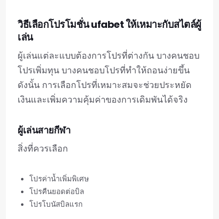
วิธีเลือกโปรโมชั่น ufabet ให้เหมาะกับสไตล์ผู้
เล่น
ผู้เล่นแต่ละแบบต้องการโปรที่ต่างกัน บางคนชอบ
โปรเพิ่มทุน บางคนชอบโปรที่ทำให้ถอนง่ายขึ้น
ดังนั้น การเลือกโปรที่เหมาะสมจะช่วยประหยัด
เงินและเพิ่มความคุ้มค่าของการเดิมพันได้จริง
ผู้เล่นสายกีฬา
สิ่งที่ควรเลือก
โปรค่าน้ำเพิ่มพิเศษ
โปรคืนยอดต่อบิล
โปรโบนัสบิลแรก