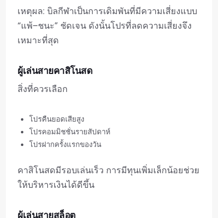
เหตุผล: บิลกีฬาเป็นการเดิมพันที่มีความเสี่ยงแบบ
“แพ้–ชนะ” ชัดเจน ดังนั้นโปรที่ลดความเสี่ยงจึง
เหมาะที่สุด
ผู้เล่นสายคาสิโนสด
สิ่งที่ควรเลือก
โปรคืนยอดเสียสูง
โปรคอมมิชชั่นรายสัปดาห์
โปรฝากครั้งแรกของวัน
คาสิโนสดมีรอบเล่นเร็ว การมีทุนเพิ่มเล็กน้อยช่วย
ให้บริหารเงินได้ดีขึ้น
ผู้เล่นสายสล็อต