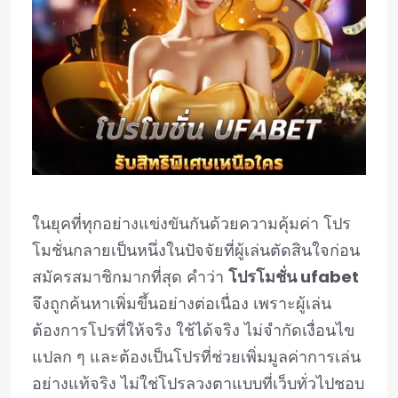
ในยุคที่ทุกอย่างแข่งขันกันด้วยความคุ้มค่า โปร
โมชั่นกลายเป็นหนึ่งในปัจจัยที่ผู้เล่นตัดสินใจก่อน
สมัครสมาชิกมากที่สุด คำว่า
โปรโมชั่น ufabet
จึงถูกค้นหาเพิ่มขึ้นอย่างต่อเนื่อง เพราะผู้เล่น
ต้องการโปรที่ให้จริง ใช้ได้จริง ไม่จำกัดเงื่อนไข
แปลก ๆ และต้องเป็นโปรที่ช่วยเพิ่มมูลค่าการเล่น
อย่างแท้จริง ไม่ใช่โปรลวงตาแบบที่เว็บทั่วไปชอบ