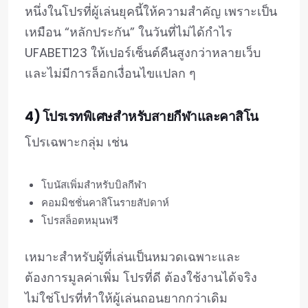
หนึ่งในโปรที่ผู้เล่นยุคนี้ให้ความสำคัญ เพราะเป็น
เหมือน “หลักประกัน” ในวันที่ไม่ได้กำไร
UFABET123 ให้เปอร์เซ็นต์คืนสูงกว่าหลายเว็บ
และไม่มีการล็อกเงื่อนไขแปลก ๆ
4) โปรเรทพิเศษสำหรับสายกีฬาและคาสิโน
โปรเฉพาะกลุ่ม เช่น
โบนัสเพิ่มสำหรับบิลกีฬา
คอมมิชชั่นคาสิโนรายสัปดาห์
โปรสล็อตหมุนฟรี
เหมาะสำหรับผู้ที่เล่นเป็นหมวดเฉพาะและ
ต้องการมูลค่าเพิ่ม โปรที่ดี ต้องใช้งานได้จริง
ไม่ใช่โปรที่ทำให้ผู้เล่นถอนยากกว่าเดิม