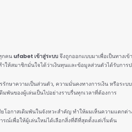
นทุกคน
ufabet เข้าสู่ระบบ
จึงถูกออกแบบมาเพื่อเป็นทางเข้าเด
ให้สมาชิกมั่นใจได้ว่าเงินทุนและข้อมูลส่วนตัวได้รับการป
นการรักษาความเป็นส่วนตัว, ความมั่นคงทางการเงิน หรือระบ
ดิมพันของผู้เล่นเป็นไปอย่างราบรื่นทุกเวลาที่ต้องการ
นเสียโอกาสเดิมพันในจังหวะสำคัญ ทำให้ผมเห็นความแตกต่างท
ื่อให้ผู้เล่นใหม่ได้เลือกสิ่งที่ดีที่สุดตั้งแต่เริ่มต้น