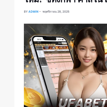
BY
ADMIN
พฤศจิกายน 28, 2025