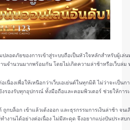
ปลอดภัยของการเข้าสู่ระบบถือเป็นหัวใจหลักสำหรับผู้เล่
้งานจำนวนมากพร้อมกัน โดยไม่เกิดความล่าช้าหรือเว็บล่ม ทำ
ื่องเพื่อให้เหนือกว่าเว็บเอเย่นต์ในทุกมิติ ไม่ว่าจะเป็
บ ยังรองรับทุกอุปกรณ์ ทั้งมือถือและคอมพิวเตอร์ ช่วยให้การเ
ได้ ถูกบล็อก เข้าแล้วเด้งออก และธุรกรรมการเงินล่าช้า จ
่ทำงานได้อย่างต่อเนื่อง ไม่มีสะดุด จึงอยากแบ่งปันประสบการณ์เพ