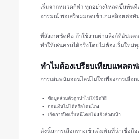
เริ่มจากหมวดกีฬา ทุกอย่างโหลดขึ้นทันท
อารมณ์ พอเสร็จผมกดเข้าเกมสล็อตต่อทันท
ที่สังเกตชัดคือ ถ้าใช้งานผ่านลิงก์ที่อั
ทำให้เล่นครบได้จริงโดยไม่ต้องเริ่มใหม่ทุ
ทำไมต้องเปรียบเทียบแพลตฟอร
การเล่นพนันออนไลน์ไม่ใช่เพียงการเลือกเ
ข้อมูลส่วนตัวถูกนำไปใช้ผิดวิธี
ถอนเงินไม่ได้หรือโดนโกง
เกิดการปิดเว็บหนีโดยไม่แจ้งล่วงหน้า
ดังนั้นการเลือกทางเข้าเดิมพันที่น่าเชื่อถื