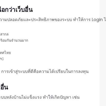
ือกว่าเว็บอื่น
วามปลอดภัยและประสิทธิภาพของระบบ ทำให้การ Login ไม่ม
ับสากล
านพร้อมกันจำนวนมาก
ะเทศไทย
 PC
รเข้าสู่ระบบที่ดีคือความได้เปรียบในการลงทุน
ื่น
บบหลังบ้านไม่แข็งแรง ทำให้เกิดปัญหา เช่น