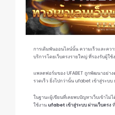
การเดิมพันออนไลน์นั้น ความเร็วและความ
บริการโดยเว็บตรงรายใหญ่ ที่รองรับผู้ใช
แพลตฟอร์มของ UFABET ถูกพัฒนาอย่างต่อเน
รวดเร็ว ยิ่งไปกว่านั้น ufabet เข้าสู่ระบ
ในฐานะผู้เขียนที่เคยพบปัญหาเว็บเข้าไม่
ใช้งาน
ufabet เข้าสู่ระบบ ผ่านเว็บตรง
ที