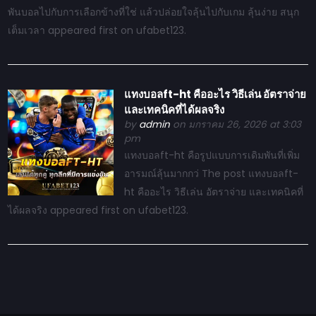
พันบอลไปกับการเลือกข้างที่ใช่ แล้วปล่อยใจลุ้นไปกับเกม ลุ้นง่าย สนุก
เต็มเวลา appeared first on ufabet123.
แทงบอลft-ht คืออะไร วิธีเล่น อัตราจ่าย
และเทคนิคที่ได้ผลจริง
by
admin
on มกราคม 26, 2026 at 3:03
pm
แทงบอลft-ht คือรูปแบบการเดิมพันที่เพิ่ม
อารมณ์ลุ้นมากกว่ The post แทงบอลft-
ht คืออะไร วิธีเล่น อัตราจ่าย และเทคนิคที่
ได้ผลจริง appeared first on ufabet123.