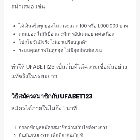
สม่ำเสมอ เช่น
ได้เงินจริงทุกยอดไม่ว่าจะแตก 100 หรือ 1,000,000 บาท
เกมเยอะ ไม่มีเบื่อ และมีการอัปเดตอย่างต่อเนื่อง
โปรโมชั่นมีจริง ไม่เอาเปรียบลูกค้า
ระบบคุณภาพในทุกจุด ไม่มีจุดอ่อนชัดเจน
ทำให้ UFABET123 เป็นเว็บที่ได้ความเชื่อมั่นอย่าง
แท้จริงในระยะยาว
วิธีสมัครสมาชิกกับ UFABET123
สมัครได้ภายในไม่ถึง 1 นาที
กรอกข้อมูลสมัครสมาชิกผ่านเว็บไซต์ทางการ
ยืนยันรหัส OTP เพื่อป้องกันบัญชี