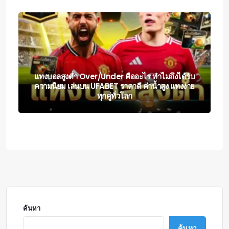
แทงบอลสูงต่ำ Over/Under คืออะไร ทำไมถึงได้รับ
ความนิยม เล่นบน UFABET ราคาดี ค่าน้ำสูง แทงง่าย
ทุกคู่ทั่วโลก
ค้นหา
ค้นหา