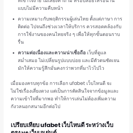
ที่เข้าใจง่าย ไม่เลี่ยงคำถาม หรือปล่อยให้รอนาน
แบบไม่มีความคืบหน้า
ความเหมาะกับพฤติกรรมผู้เล่นไทย ตั้งแต่ภาษา การ
ติดต่อ ไปจนถึงช่วงเวลาให้บริการ ควรสอดคล้องกับ
การใช้งานของคนไทยจริง ๆ เพื่อให้ทุกขั้นตอนราบ
รื่น
ความต่อเนื่องและความน่าเชื่อถือ
เว็บที่ดูแล
สม่ำเสมอ ไม่เปลี่ยนรูปแบบบ่อย และมีตัวตนชัดเจน
มักให้ความรู้สึกมั่นคงกว่าพวกที่มาไวไปไว
เมื่อมองครบทุกข้อ การเลือก ufabet เว็บไหนดี จะ
ไม่ใช่เรื่องเสี่ยงดวง แต่เป็นการตัดสินใจจากข้อมูลและ
ความเข้าใจที่มากพอ ทำให้การเล่นไม่ต้องเพิ่มความ
กังวลนอกสนามอีกต่อไป
เปรียบเทียบ ufabet เว็บไหนดี ระหว่างเว็บ
ตรง vs เว็บเอเย่นต์