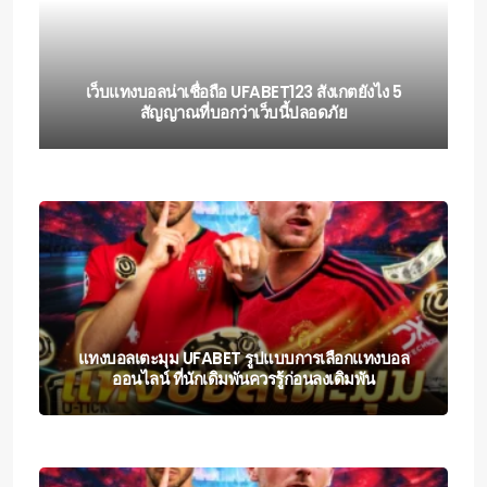
เว็บแทงบอลน่าเชื่อถือ UFABET123 สังเกตยังไง 5
สัญญาณที่บอกว่าเว็บนี้ปลอดภัย
แทงบอลเตะมุม UFABET รูปแบบการเลือกแทงบอล
ออนไลน์ ที่นักเดิมพันควรรู้ก่อนลงเดิมพัน