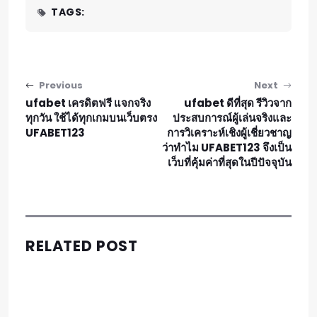
TAGS:
แนะแนวเรื่อง
Previous
Next
ufabet เครดิตฟรี แจกจริง
ufabet ดีที่สุด รีวิวจาก
ทุกวัน ใช้ได้ทุกเกมบนเว็บตรง
ประสบการณ์ผู้เล่นจริงและ
UFABET123
การวิเคราะห์เชิงผู้เชี่ยวชาญ
ว่าทำไม UFABET123 จึงเป็น
เว็บที่คุ้มค่าที่สุดในปีปัจจุบัน
RELATED POST