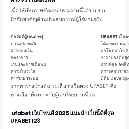
เพื่อให้เห็นภาพชัดเจน บทความนี้ได้รวบรวม
ปัจจัยสำคัญด้านประสบการณ์ผู้ใช้งานจริง:
ปัจจัยที่ผู้เล่นควรรู้
UFABET เว็บต
ความปลอดภัย
ได้มาตรฐานส
ฝากถอนเงิน
ออโต้รวดเร็ว 3
อัตราจ่าย
ราคาบอลดีที่สุ
เกมและค่ายเดิมพัน
ครบที่สุด ลิขสิท
ความโปร่งใส
ตรวจสอบรายกา
การรักษาระบบ
มีทีม Develo
จากตารางข้างต้น จะเห็นว่าเว็บตรง UFABET คือ
ทางเลือกที่เหมาะกับผู้เล่นไทยมากที่สุด
ufabet เว็บไหนดี 2025 แนะนำเว็บนี้ดีที่สุด
UFABET123