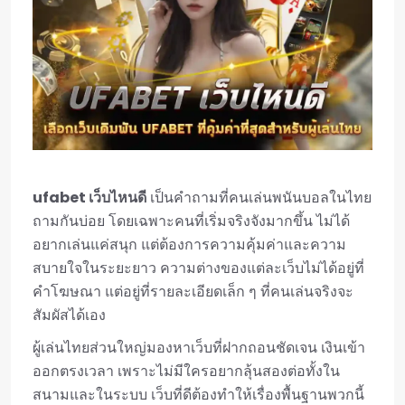
ufabet เว็บไหนดี
เป็นคำถามที่คนเล่นพนันบอลในไทย
ถามกันบ่อย โดยเฉพาะคนที่เริ่มจริงจังมากขึ้น ไม่ได้
อยากเล่นแค่สนุก แต่ต้องการความคุ้มค่าและความ
สบายใจในระยะยาว ความต่างของแต่ละเว็บไม่ได้อยู่ที่
คำโฆษณา แต่อยู่ที่รายละเอียดเล็ก ๆ ที่คนเล่นจริงจะ
สัมผัสได้เอง
ผู้เล่นไทยส่วนใหญ่มองหาเว็บที่ฝากถอนชัดเจน เงินเข้า
ออกตรงเวลา เพราะไม่มีใครอยากลุ้นสองต่อทั้งใน
สนามและในระบบ เว็บที่ดีต้องทำให้เรื่องพื้นฐานพวกนี้