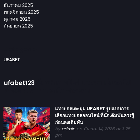
ธันวาคม 2025
พฤศจิกายน 2025
ตุลาคม 2025
กันยายน 2025
Categories
UFABET
ufabet123
เว็บพนันออนไลน์ UFABET เว็บตรงไม่
ผ่านเอเย่นต์ ฝากถอนไว สมัครง่าย
แทงบอลเตะมุม UFABET รูปแบบการ
เลือกแทงบอลออนไลน์ ที่นักเดิมพันควรรู้
ก่อนลงเดิมพัน
by
admin
on มีนาคม 14, 2026 at 3:25
pm