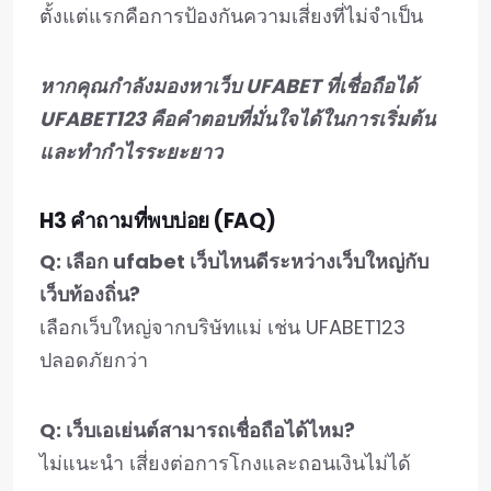
ตั้งแต่แรกคือการป้องกันความเสี่ยงที่ไม่จำเป็น
หากคุณกำลังมองหาเว็บ UFABET ที่เชื่อถือได้
UFABET123 คือคำตอบที่มั่นใจได้ในการเริ่มต้น
และทำกำไรระยะยาว
H3 คำถามที่พบบ่อย (FAQ)
Q: เลือก ufabet เว็บไหนดีระหว่างเว็บใหญ่กับ
เว็บท้องถิ่น?
เลือกเว็บใหญ่จากบริษัทแม่ เช่น UFABET123
ปลอดภัยกว่า
Q: เว็บเอเย่นต์สามารถเชื่อถือได้ไหม?
ไม่แนะนำ เสี่ยงต่อการโกงและถอนเงินไม่ได้